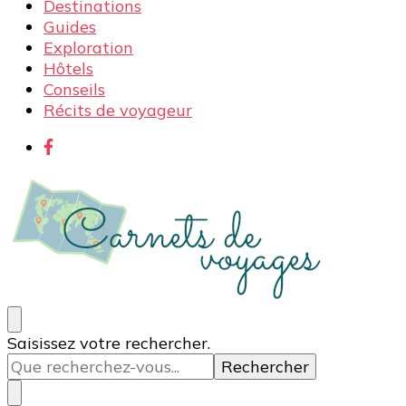
Destinations
Guides
Exploration
Hôtels
Conseils
Récits de voyageur
Carnets de voyages
Blog voyage à la découverte du monde, des idées
Vous
Saisissez votre rechercher.
voyages, des conseils et avis sur les hôtelss
recherchiez
quelque
chose ?