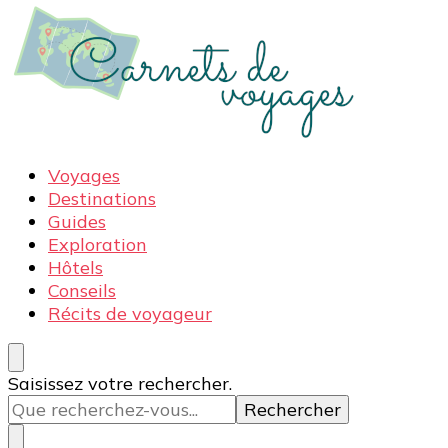
Carnets de voyages
Blog voyage à la découverte du monde, des idées
Voyages
voyages, des conseils et avis sur les hôtelss
Destinations
Guides
Exploration
Hôtels
Conseils
Récits de voyageur
Vous
Saisissez votre rechercher.
recherchiez
quelque