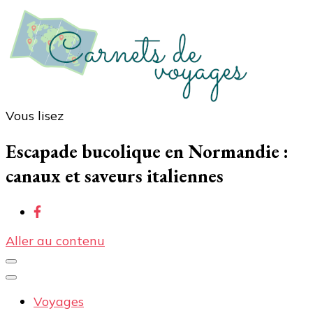
Vous lisez
Carnets de voyages
Blog voyage à la découverte du monde, des idées
voyages, des conseils et avis sur les hôtelss
Escapade bucolique en Normandie :
canaux et saveurs italiennes
Aller au contenu
Voyages