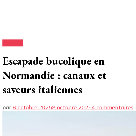
Conseils
Escapade bucolique en
Normandie : canaux et
saveurs italiennes
s
par
8 octobre 2025
8 octobre 2025
4 commentaires
b