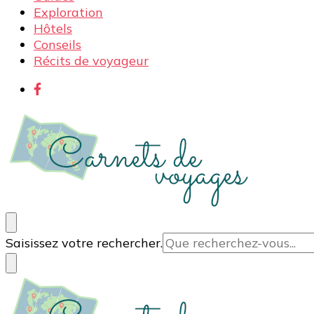
Exploration
Hôtels
Conseils
Récits de voyageur
Carnets de voyages
Blog voyage à la découverte du monde, des idées voy
Vous
Saisissez votre rechercher.
recherchiez
quelque
chose ?