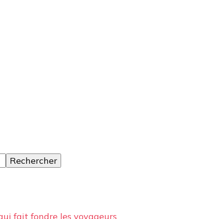
ages, des conseils et avis sur les hôtelss
qui fait fondre les voyageurs