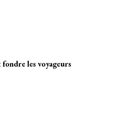
ages, des conseils et avis sur les hôtelss
t fondre les voyageurs