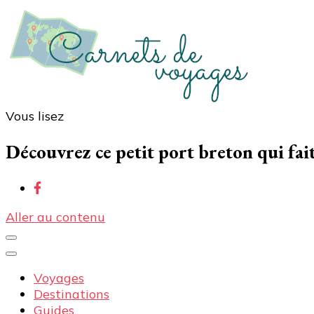
Vous lisez
Carnets de voyages
Blog voyage à la découverte du monde, des idées voy
Découvrez ce petit port breton qui fai
Aller au contenu
Voyages
Destinations
Guides