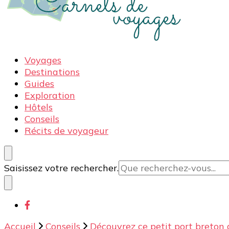
Carnets de voyages
Blog voyage à la découverte du monde, des idées voy
Voyages
Destinations
Guides
Exploration
Hôtels
Conseils
Récits de voyageur
Vous
Saisissez votre rechercher.
recherchiez
quelque
chose ?
Accueil
Conseils
Découvrez ce petit port breton 