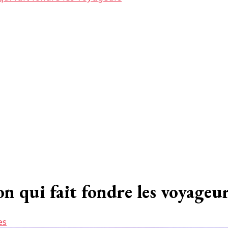
n qui fait fondre les voyageu
sur
es