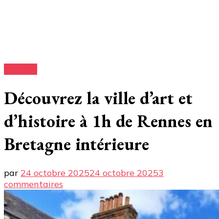
Conseils
Découvrez la ville d’art et
d’histoire à 1h de Rennes en
Bretagne intérieure
par
24 octobre 2025
24 octobre 2025
3
sur
commentaires
Découvrez
la
ville