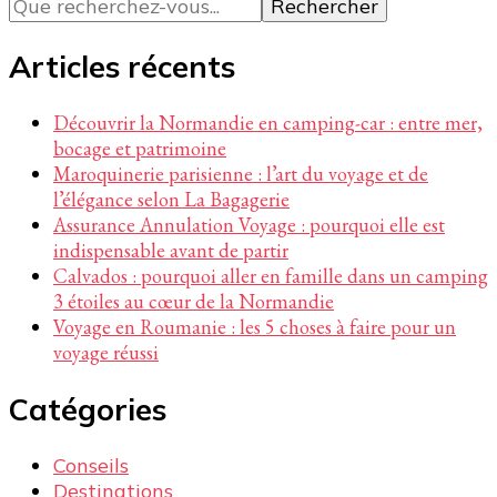
recherchiez
quelque
chose ?
Articles récents
Découvrir la Normandie en camping-car : entre mer,
bocage et patrimoine
Maroquinerie parisienne : l’art du voyage et de
l’élégance selon La Bagagerie
Assurance Annulation Voyage : pourquoi elle est
indispensable avant de partir
Calvados : pourquoi aller en famille dans un camping
3 étoiles au cœur de la Normandie
Voyage en Roumanie : les 5 choses à faire pour un
voyage réussi
Catégories
Conseils
Destinations