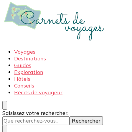
Carnets de voyages
Blog voyage à la découverte du monde, des idées
Voyages
voyages, des conseils et avis sur les hôtelss
Destinations
Guides
Exploration
Hôtels
Conseils
Récits de voyageur
Vous
Saisissez votre rechercher.
recherchiez
quelque