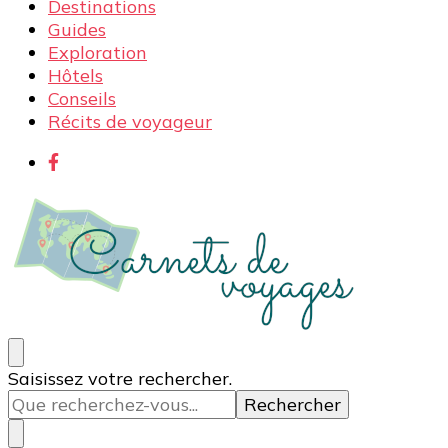
Destinations
Guides
Exploration
Hôtels
Conseils
Récits de voyageur
Carnets de voyages
Blog voyage à la découverte du monde, des idées
Vous
Saisissez votre rechercher.
voyages, des conseils et avis sur les hôtelss
recherchiez
quelque
chose ?