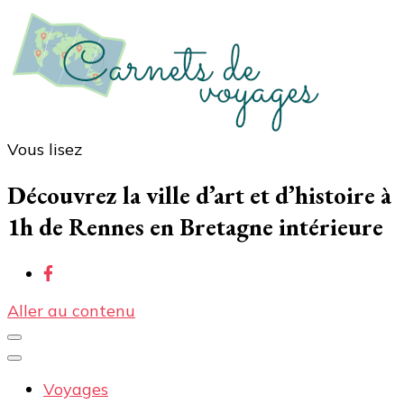
Vous lisez
Carnets de voyages
Blog voyage à la découverte du monde, des idées
voyages, des conseils et avis sur les hôtelss
Découvrez la ville d’art et d’histoire à
1h de Rennes en Bretagne intérieure
Aller au contenu
Voyages