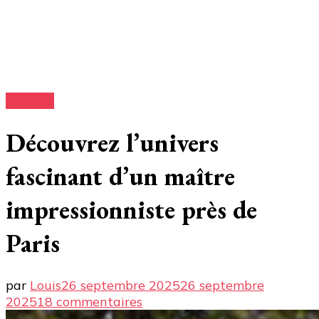
Conseils
Découvrez l’univers
fascinant d’un maître
impressionniste près de
Paris
par
Louis
26 septembre 2025
26 septembre
sur
2025
18 commentaires
Découvrez