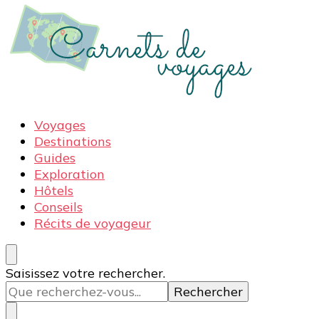
Carnets de voyages
Blog voyage à la découverte du monde, des idées
Voyages
voyages, des conseils et avis sur les hôtelss
Destinations
Guides
Exploration
Hôtels
Conseils
Récits de voyageur
Vous
Saisissez votre rechercher.
recherchiez
quelque