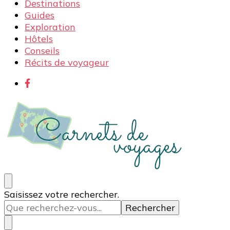
Destinations
Guides
Exploration
Hôtels
Conseils
Récits de voyageur
Carnets de voyages
Blog voyage à la découverte du monde, des idées
Vous
Saisissez votre rechercher.
voyages, des conseils et avis sur les hôtelss
recherchiez
quelque
chose ?