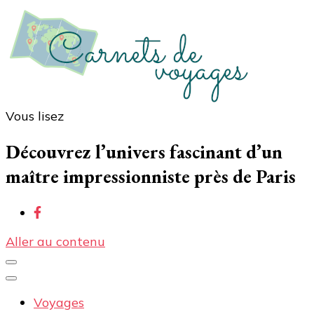
Vous lisez
Carnets de voyages
Blog voyage à la découverte du monde, des idées
voyages, des conseils et avis sur les hôtelss
Découvrez l’univers fascinant d’un
maître impressionniste près de Paris
Aller au contenu
Voyages