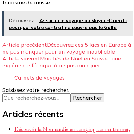
tourisme de masse.
Découvrez :
Assurance voyage au Moyen-Orient :
pourquoi votre contrat ne couvre pas le Golfe
Navigation
Article précédent
Découvrez ces 5 lacs en Europe à
ne pas manquer pour un voyage inoubliable
d’article
Article suivant
Marchés de Noël en Suisse : une
expérience féerique à ne pas manquer
Carnets de voyages
Vous
Saisissez votre rechercher.
recherchiez
quelque
chose ?
Articles récents
Découvrir la Normandie en camping-car : entre mer,