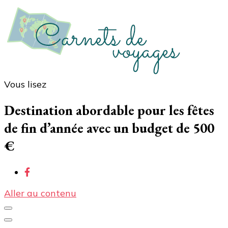
Vous lisez
Carnets de voyages
Blog voyage à la découverte du monde, des idées
voyages, des conseils et avis sur les hôtelss
Destination abordable pour les fêtes
de fin d’année avec un budget de 500
€
Aller au contenu