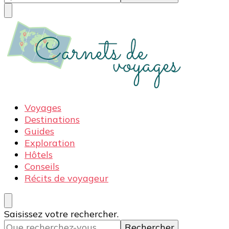
quelque
chose ?
Carnets de voyages
Blog voyage à la découverte du monde, des idées
Voyages
voyages, des conseils et avis sur les hôtelss
Destinations
Guides
Exploration
Hôtels
Conseils
Récits de voyageur
Vous
Saisissez votre rechercher.
recherchiez