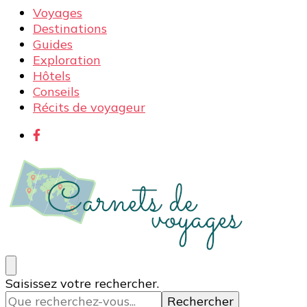
Voyages
Destinations
Guides
Exploration
Hôtels
Conseils
Récits de voyageur
Carnets de voyages
Blog voyage à la découverte du monde, des idées
Vous
Saisissez votre rechercher.
voyages, des conseils et avis sur les hôtelss
recherchiez