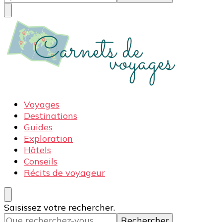
quelque
chose ?
Carnets de voyages
Blog voyage à la découverte du monde, des idées
Voyages
voyages, des conseils et avis sur les hôtelss
Destinations
Guides
Exploration
Hôtels
Conseils
Récits de voyageur
Vous
Saisissez votre rechercher.
recherchiez