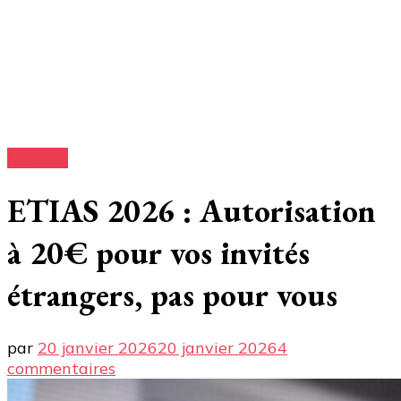
Conseils
ETIAS 2026 : Autorisation
à 20€ pour vos invités
étrangers, pas pour vous
par
20 janvier 2026
20 janvier 2026
4
sur
commentaires
ETIAS