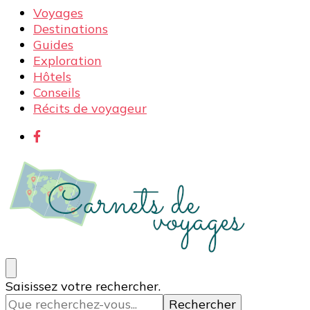
Voyages
Destinations
Guides
Exploration
Hôtels
Conseils
Récits de voyageur
Carnets de voyages
Blog voyage à la découverte du monde, des idées
Vous
Saisissez votre rechercher.
voyages, des conseils et avis sur les hôtelss
recherchiez