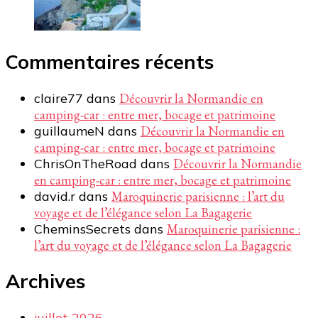
Commentaires récents
claire77
dans
Découvrir la Normandie en
camping-car : entre mer, bocage et patrimoine
guillaumeN
dans
Découvrir la Normandie en
camping-car : entre mer, bocage et patrimoine
ChrisOnTheRoad
dans
Découvrir la Normandie
en camping-car : entre mer, bocage et patrimoine
david.r
dans
Maroquinerie parisienne : l’art du
voyage et de l’élégance selon La Bagagerie
CheminsSecrets
dans
Maroquinerie parisienne :
l’art du voyage et de l’élégance selon La Bagagerie
Archives
juillet 2026