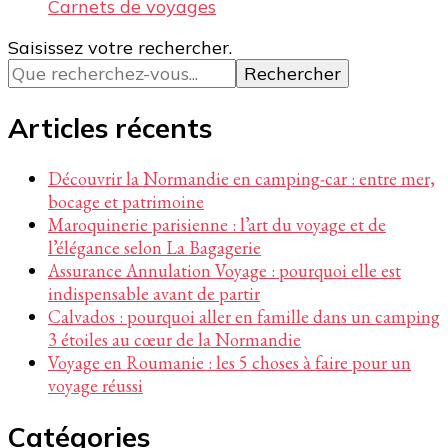
Carnets de voyages
Vous
Saisissez votre rechercher.
recherchiez
quelque
chose ?
Articles récents
Découvrir la Normandie en camping-car : entre mer,
bocage et patrimoine
Maroquinerie parisienne : l’art du voyage et de
l’élégance selon La Bagagerie
Assurance Annulation Voyage : pourquoi elle est
indispensable avant de partir
Calvados : pourquoi aller en famille dans un camping
3 étoiles au cœur de la Normandie
Voyage en Roumanie : les 5 choses à faire pour un
voyage réussi
Catégories