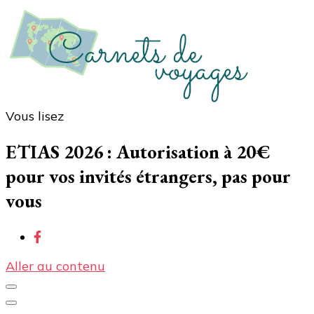
Vous lisez
Carnets de voyages
Blog voyage à la découverte du monde, des idées
voyages, des conseils et avis sur les hôtelss
ETIAS 2026 : Autorisation à 20€
pour vos invités étrangers, pas pour
vous
Aller au contenu