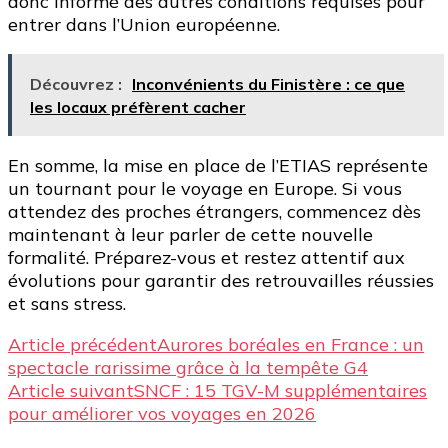
donc informé des autres conditions requises pour
entrer dans l’Union européenne.
Découvrez :
Inconvénients du Finistère : ce que
les locaux préfèrent cacher
En somme, la mise en place de l’ETIAS représente
un tournant pour le voyage en Europe. Si vous
attendez des proches étrangers, commencez dès
maintenant à leur parler de cette nouvelle
formalité. Préparez-vous et restez attentif aux
évolutions pour garantir des retrouvailles réussies
et sans stress.
Navigation
Article précédent
Aurores boréales en France : un
spectacle rarissime grâce à la tempête G4
d’article
Article suivant
SNCF : 15 TGV-M supplémentaires
pour améliorer vos voyages en 2026