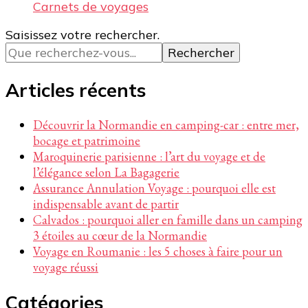
Carnets de voyages
Vous
Saisissez votre rechercher.
recherchiez
quelque
chose ?
Articles récents
Découvrir la Normandie en camping-car : entre mer,
bocage et patrimoine
Maroquinerie parisienne : l’art du voyage et de
l’élégance selon La Bagagerie
Assurance Annulation Voyage : pourquoi elle est
indispensable avant de partir
Calvados : pourquoi aller en famille dans un camping
3 étoiles au cœur de la Normandie
Voyage en Roumanie : les 5 choses à faire pour un
voyage réussi
Catégories