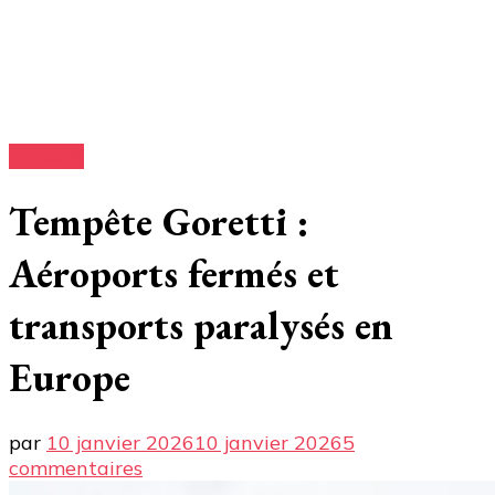
Conseils
Tempête Goretti :
Aéroports fermés et
transports paralysés en
Europe
par
10 janvier 2026
10 janvier 2026
5
sur
commentaires
Tempête