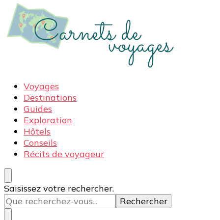
Carnets de voyages
Blog voyage à la découverte du monde, des idées
Voyages
voyages, des conseils et avis sur les hôtelss
Destinations
Guides
Exploration
Hôtels
Conseils
Récits de voyageur
Vous
Saisissez votre rechercher.
recherchiez
quelque