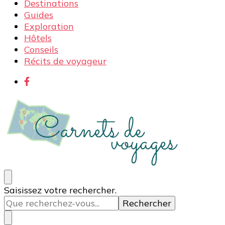
Destinations
Guides
Exploration
Hôtels
Conseils
Récits de voyageur
Carnets de voyages
Blog voyage à la découverte du monde, des idées
Vous
Saisissez votre rechercher.
voyages, des conseils et avis sur les hôtelss
recherchiez
quelque
chose ?