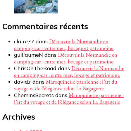
Commentaires récents
claire77
dans
Découvrir la Normandie en
camping-car : entre mer, bocage et patrimoine
guillaumeN
dans
Découvrir la Normandie en
camping-car : entre mer, bocage et patrimoine
ChrisOnTheRoad
dans
Découvrir la Normandie
en camping-car : entre mer, bocage et patrimoine
david.r
dans
Maroquinerie parisienne : l’art du
voyage et de l’élégance selon La Bagagerie
CheminsSecrets
dans
Maroquinerie parisienne :
l’art du voyage et de l’élégance selon La Bagagerie
Archives