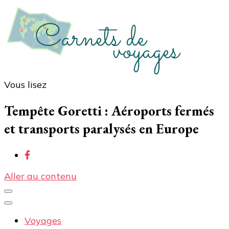
Vous lisez
Carnets de voyages
Blog voyage à la découverte du monde, des idées
voyages, des conseils et avis sur les hôtelss
Tempête Goretti : Aéroports fermés
et transports paralysés en Europe
Aller au contenu
Voyages