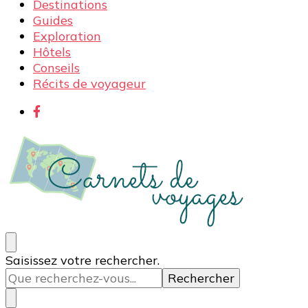
Destinations
Guides
Exploration
Hôtels
Conseils
Récits de voyageur
Carnets de voyages
Blog voyage à la découverte du monde, des idées
Vous
Saisissez votre rechercher.
voyages, des conseils et avis sur les hôtelss
recherchiez
quelque
chose ?