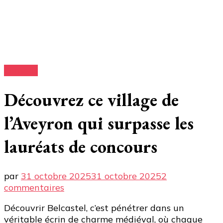
Conseils
Découvrez ce village de
l’Aveyron qui surpasse les
lauréats de concours
par
31 octobre 2025
31 octobre 2025
2
sur
commentaires
Découvrez
Découvrir Belcastel, c’est pénétrer dans un
ce
véritable écrin de charme médiéval, où chaque
village