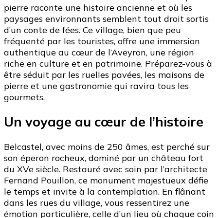
pierre raconte une histoire ancienne et où les
de
paysages environnants semblent tout droit sortis
l’Aveyron
d’un conte de fées. Ce village, bien que peu
qui
fréquenté par les touristes, offre une immersion
surpasse
authentique au cœur de l’Aveyron, une région
les
riche en culture et en patrimoine. Préparez-vous à
lauréats
être séduit par les ruelles pavées, les maisons de
de
pierre et une gastronomie qui ravira tous les
concours
gourmets.
Un voyage au cœur de l’histoire
Belcastel, avec moins de 250 âmes, est perché sur
son éperon rocheux, dominé par un château fort
du XVe siècle. Restauré avec soin par l’architecte
Fernand Pouillon, ce monument majestueux défie
le temps et invite à la contemplation. En flânant
dans les rues du village, vous ressentirez une
émotion particulière, celle d’un lieu où chaque coin