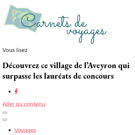
Vous lisez
Carnets de voyages
Blog voyage à la découverte du monde, des idées
voyages, des conseils et avis sur les hôtelss
Découvrez ce village de l’Aveyron qui
surpasse les lauréats de concours
Aller au contenu
Voyages