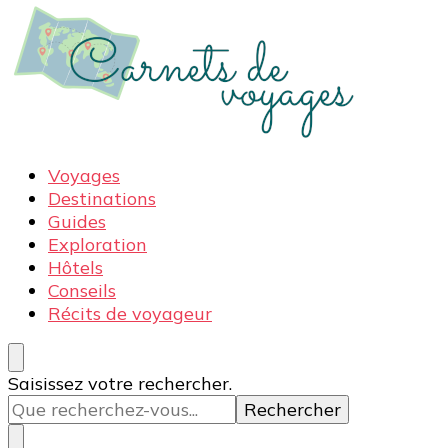
Carnets de voyages
Blog voyage à la découverte du monde, des idées
Voyages
voyages, des conseils et avis sur les hôtelss
Destinations
Guides
Exploration
Hôtels
Conseils
Récits de voyageur
Vous
Saisissez votre rechercher.
recherchiez
quelque