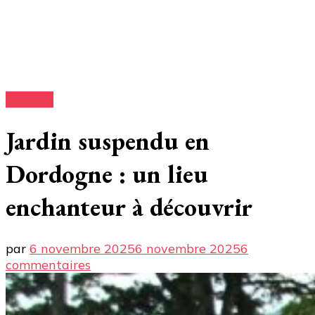
Conseils
Jardin suspendu en
Dordogne : un lieu
enchanteur à découvrir
par
6 novembre 2025
6 novembre 2025
6
sur
commentaires
Jardin
suspendu
en