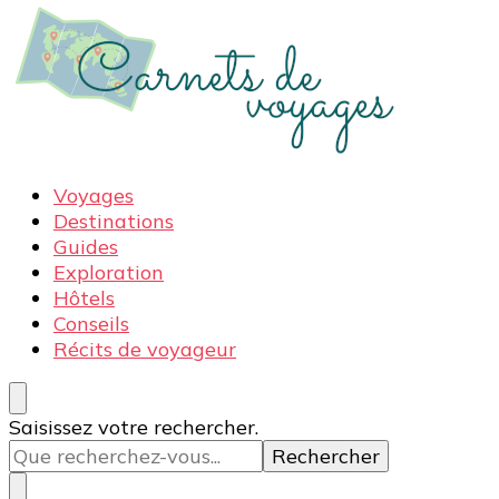
Carnets de voyages
Blog voyage à la découverte du monde, des idées
Voyages
voyages, des conseils et avis sur les hôtelss
Destinations
Guides
Exploration
Hôtels
Conseils
Récits de voyageur
Vous
Saisissez votre rechercher.
recherchiez
quelque