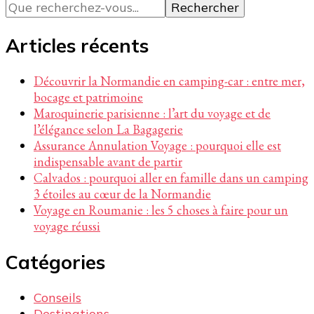
recherchiez
quelque
chose ?
Articles récents
Découvrir la Normandie en camping-car : entre mer,
bocage et patrimoine
Maroquinerie parisienne : l’art du voyage et de
l’élégance selon La Bagagerie
Assurance Annulation Voyage : pourquoi elle est
indispensable avant de partir
Calvados : pourquoi aller en famille dans un camping
3 étoiles au cœur de la Normandie
Voyage en Roumanie : les 5 choses à faire pour un
voyage réussi
Catégories
Conseils
Destinations