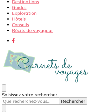
Destinations
Guides
Exploration
Hôtels
Conseils
Récits de voyageur
Carnets de voyages
Blog voyage à la découverte du monde, des idées
Vous
Saisissez votre rechercher.
voyages, des conseils et avis sur les hôtelss
recherchiez
quelque
chose ?