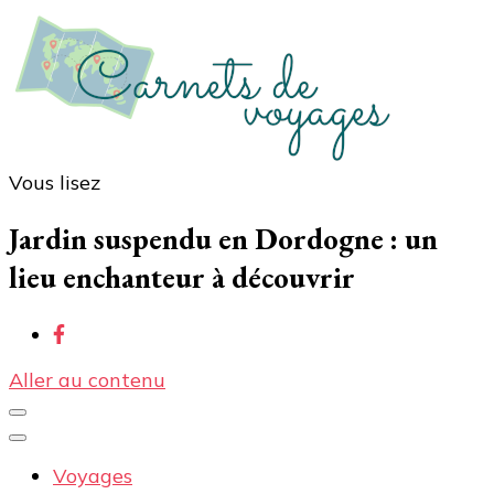
Vous lisez
Carnets de voyages
Blog voyage à la découverte du monde, des idées
voyages, des conseils et avis sur les hôtelss
Jardin suspendu en Dordogne : un
lieu enchanteur à découvrir
Aller au contenu
Voyages