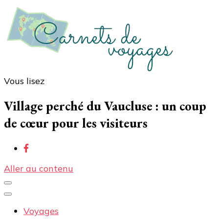
Vous lisez
Carnets de voyages
Blog voyage à la découverte du monde, des idées
voyages, des conseils et avis sur les hôtelss
Village perché du Vaucluse : un coup
de cœur pour les visiteurs
Aller au contenu
Voyages