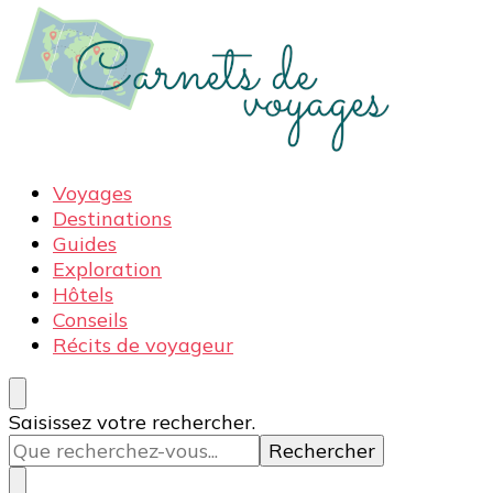
Carnets de voyages
Blog voyage à la découverte du monde, des idées
Voyages
voyages, des conseils et avis sur les hôtelss
Destinations
Guides
Exploration
Hôtels
Conseils
Récits de voyageur
Vous
Saisissez votre rechercher.
recherchiez
quelque