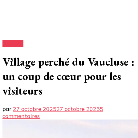
Conseils
Village perché du Vaucluse :
un coup de cœur pour les
visiteurs
par
27 octobre 2025
27 octobre 2025
5
sur
commentaires
Village
perché
du