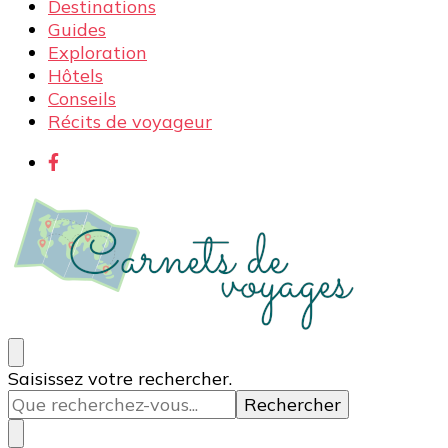
Destinations
Guides
Exploration
Hôtels
Conseils
Récits de voyageur
Carnets de voyages
Blog voyage à la découverte du monde, des idées
Vous
Saisissez votre rechercher.
voyages, des conseils et avis sur les hôtelss
recherchiez
quelque
chose ?