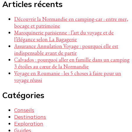
chose ?
Articles récents
Découvrir la Normandie en camping-car : entre mer,
bocage et patrimoine
Maroquinerie parisienne : l’art du voyage et de
l’élégance selon La Bagagerie
Assurance Annulation Voyage : pourquoi elle est
indispensable avant de partir
Calvados : pourquoi aller en famille dans un camping
3 étoiles au cœur de la Normandie
Voyage en Roumanie : les 5 choses à faire pour un
voyage réussi
Catégories
Conseils
Destinations
Exploration
Guides