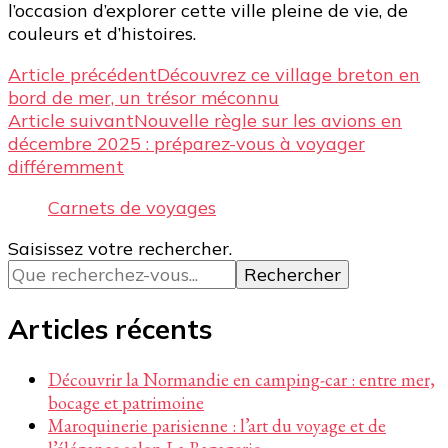
l’occasion d’explorer cette ville pleine de vie, de
couleurs et d’histoires.
Navigation
Article précédent
Découvrez ce village breton en
bord de mer, un trésor méconnu
d’article
Article suivant
Nouvelle règle sur les avions en
décembre 2025 : préparez-vous à voyager
différemment
Carnets de voyages
Vous
Saisissez votre rechercher.
recherchiez
quelque
chose ?
Articles récents
Découvrir la Normandie en camping-car : entre mer,
bocage et patrimoine
Maroquinerie parisienne : l’art du voyage et de