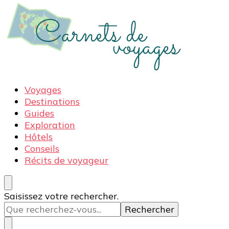
Carnets de voyages
Blog voyage à la découverte du monde, des idées
Voyages
voyages, des conseils et avis sur les hôtelss
Destinations
Guides
Exploration
Hôtels
Conseils
Récits de voyageur
Vous
Saisissez votre rechercher.
recherchiez
quelque