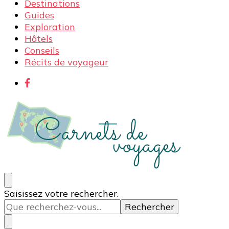
Destinations
Guides
Exploration
Hôtels
Conseils
Récits de voyageur
Carnets de voyages
Blog voyage à la découverte du monde, des idées
Vous
Saisissez votre rechercher.
voyages, des conseils et avis sur les hôtelss
recherchiez
quelque
chose ?