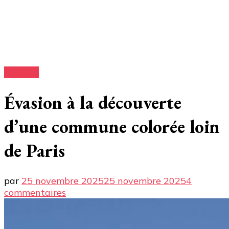
Conseils
Évasion à la découverte
d’une commune colorée loin
de Paris
par
25 novembre 2025
25 novembre 2025
4
sur
commentaires
Évasion
à
la