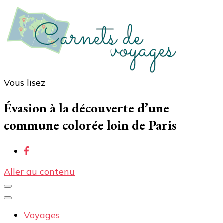
Vous lisez
Carnets de voyages
Blog voyage à la découverte du monde, des idées
voyages, des conseils et avis sur les hôtelss
Évasion à la découverte d’une
commune colorée loin de Paris
Aller au contenu
Voyages