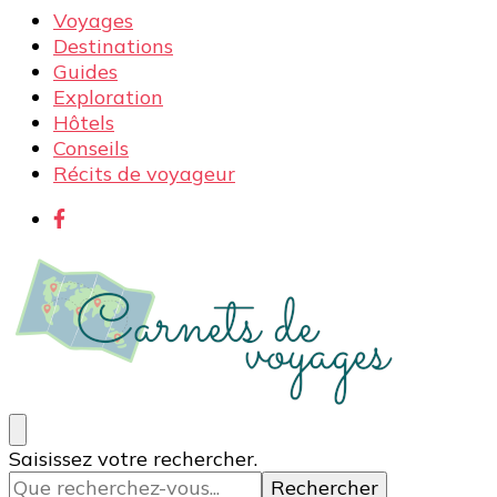
Voyages
Destinations
Guides
Exploration
Hôtels
Conseils
Récits de voyageur
Carnets de voyages
Blog voyage à la découverte du monde, des idées
Vous
Saisissez votre rechercher.
voyages, des conseils et avis sur les hôtelss
recherchiez