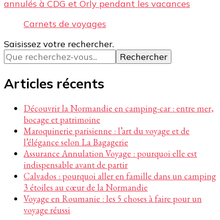
annulés à CDG et Orly pendant les vacances
Carnets de voyages
Vous
Saisissez votre rechercher.
recherchiez
quelque
chose ?
Articles récents
Découvrir la Normandie en camping-car : entre mer,
bocage et patrimoine
Maroquinerie parisienne : l’art du voyage et de
l’élégance selon La Bagagerie
Assurance Annulation Voyage : pourquoi elle est
indispensable avant de partir
Calvados : pourquoi aller en famille dans un camping
3 étoiles au cœur de la Normandie
Voyage en Roumanie : les 5 choses à faire pour un
voyage réussi