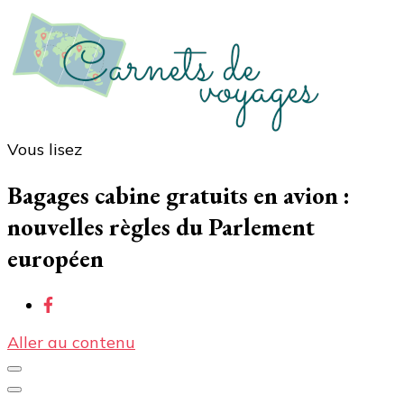
Vous lisez
Carnets de voyages
Blog voyage à la découverte du monde, des idées
voyages, des conseils et avis sur les hôtelss
Bagages cabine gratuits en avion :
nouvelles règles du Parlement
européen
Aller au contenu