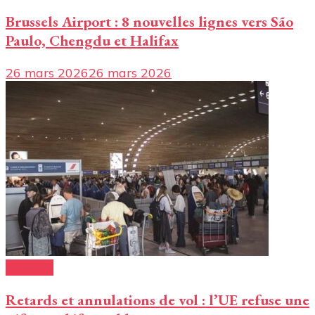
Brussels Airport : 8 nouvelles lignes vers São
Paulo, Chengdu et Halifax
26 mars 2026
26 mars 2026
Conseils
Retards et annulations de vol : l’UE refuse une