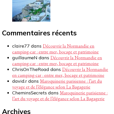
Commentaires récents
claire77
dans
Découvrir la Normandie en
camping-car : entre mer, bocage et patrimoine
guillaumeN
dans
Découvrir la Normandie en
camping-car : entre mer, bocage et patrimoine
ChrisOnTheRoad
dans
Découvrir la Normandie
en camping-car : entre mer, bocage et patrimoine
david.r
dans
Maroquinerie parisienne : l’art du
voyage et de l’élégance selon La Bagagerie
CheminsSecrets
dans
Maroquinerie parisienne :
l’art du voyage et de l’élégance selon La Bagagerie
Archives