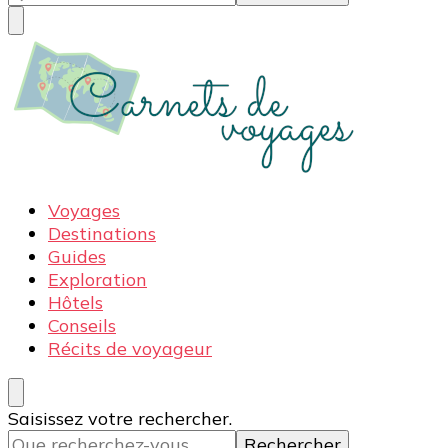
quelque
chose ?
Carnets de voyages
Blog voyage à la découverte du monde, des idées
Voyages
voyages, des conseils et avis sur les hôtelss
Destinations
Guides
Exploration
Hôtels
Conseils
Récits de voyageur
Vous
Saisissez votre rechercher.
recherchiez