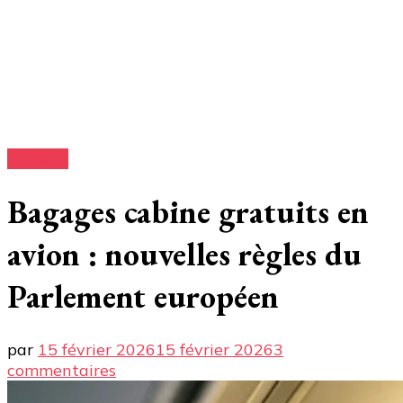
Conseils
Bagages cabine gratuits en
avion : nouvelles règles du
Parlement européen
par
15 février 2026
15 février 2026
3
sur
commentaires
Bagages