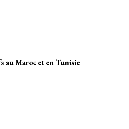
ages, des conseils et avis sur les hôtelss
ifs au Maroc et en Tunisie