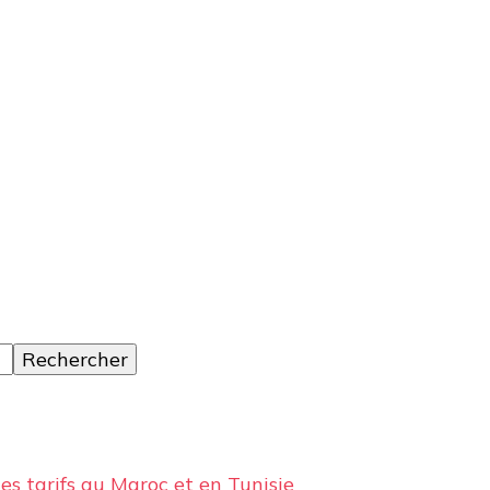
ages, des conseils et avis sur les hôtelss
 des tarifs au Maroc et en Tunisie