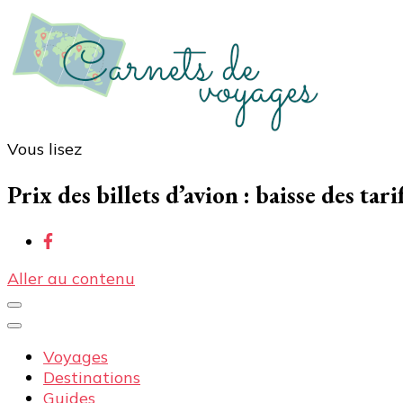
Vous lisez
Carnets de voyages
Blog voyage à la découverte du monde, des idées voy
Prix des billets d’avion : baisse des tar
Aller au contenu
Voyages
Destinations
Guides