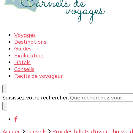
Carnets de voyages
Blog voyage à la découverte du monde, des idées voy
Voyages
Destinations
Guides
Exploration
Hôtels
Conseils
Récits de voyageur
Vous
Saisissez votre rechercher.
recherchiez
quelque
chose ?
Accueil
Conseils
Prix des billets d’avion : baisse