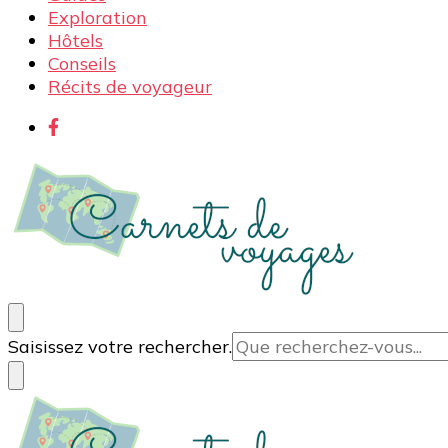
Exploration
Hôtels
Conseils
Récits de voyageur
Carnets de voyages
Blog voyage à la découverte du monde, des idées voy
Vous
Saisissez votre rechercher.
recherchiez
quelque
chose ?